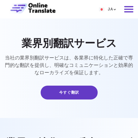
JA
EN
RU
業界別翻訳サービス
DE
IT
当社の業界別翻訳サービスは、各業界に特化した正確で専
門的な翻訳を提供し、明確なコミュニケーションと効果的
FR
なローカライズを保証します。
ES
ZH
今すぐ翻訳
NO
SV
TH