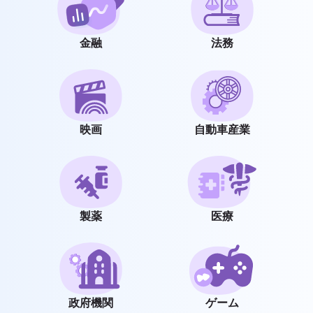
金融
法務
映画
自動車産業
製薬
医療
政府機関
ゲーム