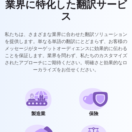
UK
業界に特化した翻訳サービ
PT
ス
NL
JA
私たちは、さまざまな業界に合わせた翻訳ソリューション
を提供します。単なる単語の翻訳にとどまらず、お客様の
KO
メッセージがターゲットオーディエンスに効果的に伝わる
ことを保証します。業界を問わず、私たちのカスタマイズ
TL
されたアプローチにご期待ください。明確さと効果的なロ
ID
ーカライズをお任せください。
DA
FI
製造業
保険