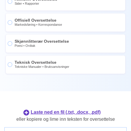
Fransk
Tysk
Sider
•
Rapporter
Spansk
Italiensk
Kinesisk
Offisiell Oversettelse
Fransk
Markedsføring
•
Korrespondanse
Norsk
Spansk
Svensk
Kinesisk
Skjønnlitterær Oversettelse
Poesi
•
Ordtak
Thai
Norsk
Ukrainsk
Svensk
Teknisk Oversettelse
Portugisisk
Thai
Tekniske Manualer
•
Bruksanvisninger
Nederlandsk
Ukrainsk
Japansk
Portugisisk
Koreansk
Nederlandsk
Filippinsk
Japansk
Indonesisk
Koreansk
Laste ned en fil (.txt, .docx, .pdf)
Dansk
Filippinsk
eller kopiere og lime inn teksten for oversettelse
Finsk
Indonesisk