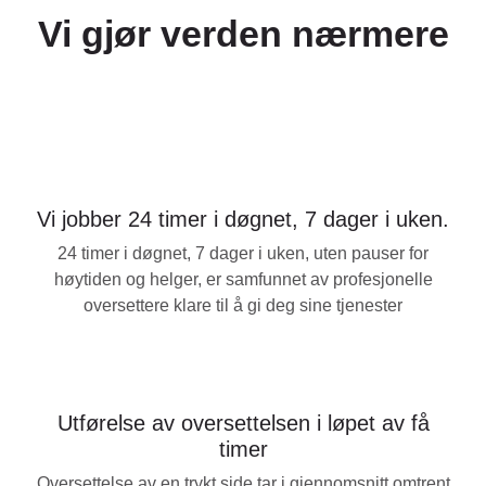
UK
Vi gjør verden nærmere
PT
NL
JA
KO
TL
Vi jobber 24 timer i døgnet, 7 dager i uken.
ID
24 timer i døgnet, 7 dager i uken, uten pauser for
høytiden og helger, er samfunnet av profesjonelle
DA
oversettere klare til å gi deg sine tjenester
FI
Utførelse av oversettelsen i løpet av få
timer
Oversettelse av en trykt side tar i gjennomsnitt omtrent