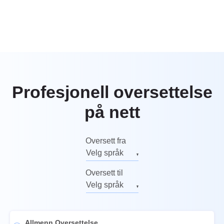
Profesjonell oversettelse
på nett
Oversett fra
Velg språk
Engelsk
Oversett til
Russisk
Velg språk
Tysk
Engelsk
Italiensk
Russisk
Allmenn Oversettelse