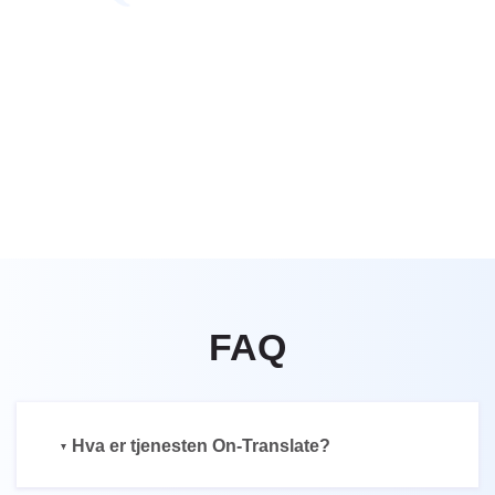
Tysk
Italiensk
Fransk
Spansk
Kinesisk
Norsk
Svensk
Thai
FAQ
Hva er tjenesten On-Translate?