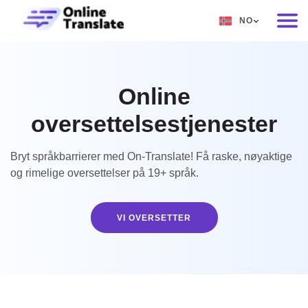
NO
EN
RU
Online
DE
oversettelsestjenester
IT
FR
Bryt språkbarrierer med On-Translate! Få raske, nøyaktige
og rimelige oversettelser på 19+ språk.
ES
ZH
VI OVERSETTER
NO
SV
TH