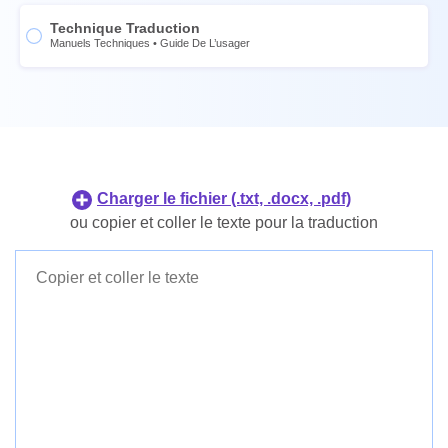
L'ukrainien
Suédois
Technique Traduction
Le portugais
Thaï
Manuels Techniques
•
Guide De L’usager
Néerlandais
L'ukrainien
Japonais
Le portugais
Coréen
Néerlandais
Philippin
Japonais
Indonésien
Coréen
Charger le fichier (.txt, .docx, .pdf)
Danois
Philippin
ou copier et coller le texte pour la traduction
Finnois
Indonésien
Danois
Finnois