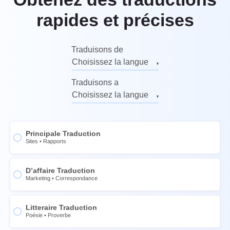
rapides et précises
Traduisons de
Choisissez la langue
Anglais
Traduisons a
Russe
Choisissez la langue
Allemand
Anglais
Italien
Russe
Principale Traduction
Français
Allemand
Sites
•
Rapports
Espagnol
Italien
Chinois
D’affaire Traduction
Français
Marketing
•
Сorrespondance
Norvégien
Espagnol
Suédois
Chinois
Litteraire Traduction
Poésie
•
Proverbe
Thaï
Norvégien