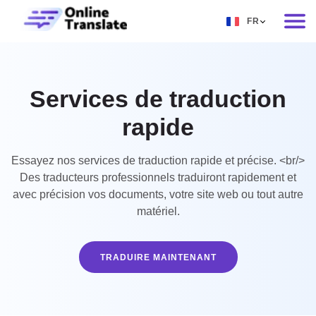
FR
EN
RU
Services de traduction
DE
rapide
IT
FR
Essayez nos services de traduction rapide et précise. <br/>
Des traducteurs professionnels traduiront rapidement et
ES
avec précision vos documents, votre site web ou tout autre
ZH
matériel.
NO
TRADUIRE MAINTENANT
SV
TH