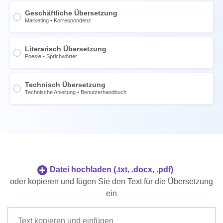
Chinesisch
Geschäftliche Übersetzung
Französisch
Marketing
•
Korrespondenz
Norwegisch
Spanisch
Schwedisch
Chinesisch
Literarisch Übersetzung
Poesie
•
Sprichwörter
Thai
Norwegisch
Ukrainisch
Schwedisch
Technisch Übersetzung
Portugiesisch
Thai
Technische Anleitung
•
Benutzerhandbuch
Niederländisch
Ukrainisch
Japanisch
Portugiesisch
Koreanisch
Niederländisch
Philippinisch
Japanisch
Indonesisch
Koreanisch
Datei hochladen (.txt, .docx, .pdf)
Dänisch
Philippinisch
oder kopieren und fügen Sie den Text für die Übersetzung
Finnisch
ein
Indonesisch
Dänisch