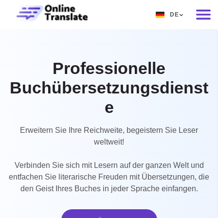
DE
EN
RU
Professionelle
DE
Buchübersetzungsdienst
IT
e
FR
ES
Erweitern Sie Ihre Reichweite, begeistern Sie Leser
weltweit!
ZH
NO
Verbinden Sie sich mit Lesern auf der ganzen Welt und
entfachen Sie literarische Freuden mit Übersetzungen, die
SV
den Geist Ihres Buches in jeder Sprache einfangen.
TH