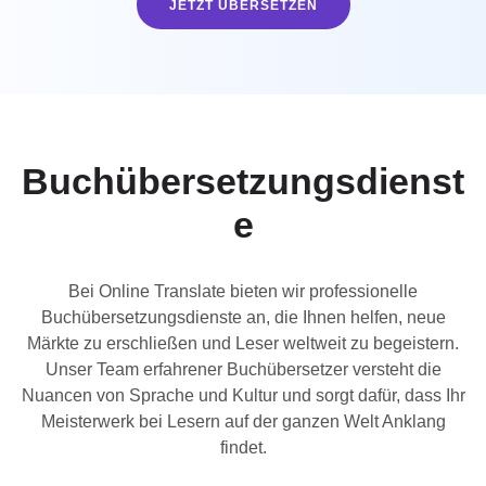
UK
JETZT ÜBERSETZEN
PT
NL
JA
KO
Buchübersetzungsdienst
TL
e
ID
DA
Bei Online Translate bieten wir professionelle
Buchübersetzungsdienste an, die Ihnen helfen, neue
FI
Märkte zu erschließen und Leser weltweit zu begeistern.
Unser Team erfahrener Buchübersetzer versteht die
Nuancen von Sprache und Kultur und sorgt dafür, dass Ihr
Meisterwerk bei Lesern auf der ganzen Welt Anklang
findet.