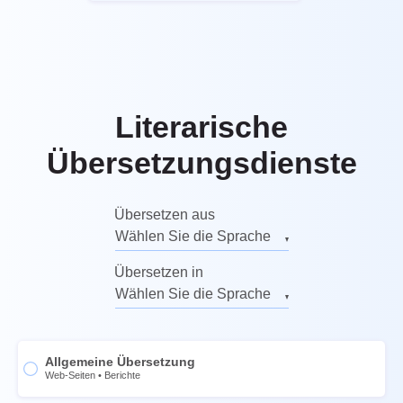
Literarische
Übersetzungsdienste
Übersetzen aus
Wählen Sie die Sprache
Englisch
Übersetzen in
Russisch
Wählen Sie die Sprache
Deutsch
Englisch
Italienisch
Russisch
Allgemeine Übersetzung
Französisch
Deutsch
Web-Seiten
•
Berichte
Spanisch
Italienisch