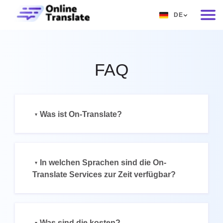
DE
EN
RU
FAQ
DE
IT
FR
Was ist On-Translate?
ES
ZH
In welchen Sprachen sind die On-
NO
Translate Services zur Zeit verfügbar?
SV
TH
Was sind die kosten?