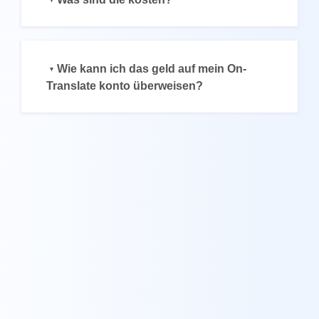
UK
PT
NL
Wie kann ich das geld auf mein On-
JA
Translate konto überweisen?
KO
TL
ID
DA
FI