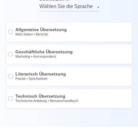
Russisch
Wählen Sie die Sprache
Deutsch
Englisch
Italienisch
Russisch
Allgemeine Übersetzung
Französisch
Deutsch
Web-Seiten
•
Berichte
Spanisch
Italienisch
Chinesisch
Geschäftliche Übersetzung
Französisch
Marketing
•
Korrespondenz
Norwegisch
Spanisch
Schwedisch
Chinesisch
Literarisch Übersetzung
Poesie
•
Sprichwörter
Thai
Norwegisch
Ukrainisch
Schwedisch
Technisch Übersetzung
Portugiesisch
Thai
Technische Anleitung
•
Benutzerhandbuch
Niederländisch
Ukrainisch
Japanisch
Portugiesisch
Koreanisch
Niederländisch
Philippinisch
Japanisch