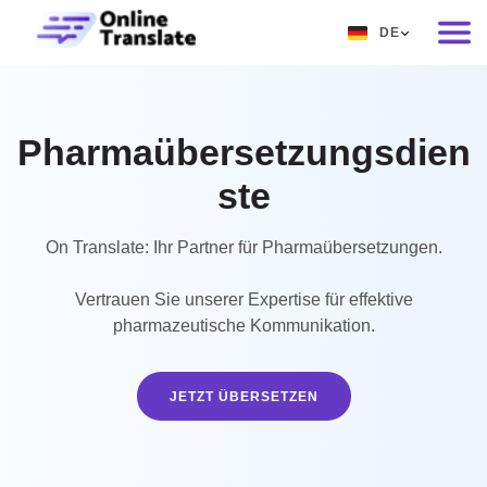
DE
EN
RU
Pharmaübersetzungsdien
DE
ste
IT
FR
On Translate: Ihr Partner für Pharmaübersetzungen.
ES
Vertrauen Sie unserer Expertise für effektive
ZH
pharmazeutische Kommunikation.
NO
JETZT ÜBERSETZEN
SV
TH