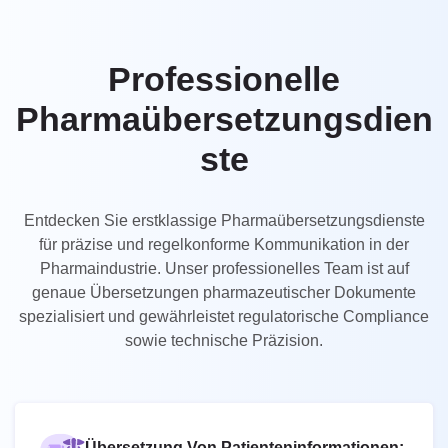
UK
PT
Professionelle
NL
Pharmaübersetzungsdien
JA
ste
KO
TL
Entdecken Sie erstklassige Pharmaübersetzungsdienste
ID
für präzise und regelkonforme Kommunikation in der
DA
Pharmaindustrie. Unser professionelles Team ist auf
genaue Übersetzungen pharmazeutischer Dokumente
FI
spezialisiert und gewährleistet regulatorische Compliance
sowie technische Präzision.
Übersetzung Von Patienteninformationen: