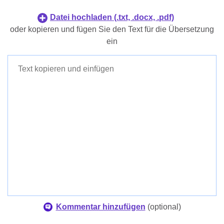
Indonesisch
Koreanisch
Datei hochladen (.txt, .docx, .pdf)
Dänisch
Philippinisch
oder kopieren und fügen Sie den Text für die Übersetzung
Finnisch
ein
Indonesisch
Dänisch
Finnisch
Kommentar hinzufügen
(
optional
)