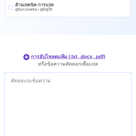
ด้านเทคนิค การแปล
โปรตุเกส
ภาษาไทย
คู่มือทางเทคนิค
•
คู่มือผู้ใช้
ดัตช์
ยูเครน
ภาษาญี่ปุ่น
โปรตุเกส
ภาษาเกาหลี
ดัตช์
ฟิลิปปินส์
ภาษาญี่ปุ่น
ชาวอินโดนีเซีย
ภาษาเกาหลี
การอัปโหลดแฟ้ม (.txt, .docx, .pdf)
ภาษาเดนมาร์ก
ฟิลิปปินส์
หรือข้อความคัดลอกเพื่อแปล
ภาษาฟินแลนด์
ชาวอินโดนีเซีย
ภาษาเดนมาร์ก
ภาษาฟินแลนด์