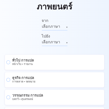
ภาพยนตร์
จาก
เลือกภาษา
อังกฤษ
ไปยัง
รัสเซีย
เลือกภาษา
ภาษาเยอรมัน
อังกฤษ
อิตาลี
รัสเซีย
ทั่วไป การแปล
ฝรั่งเศส
ภาษาเยอรมัน
หน้าเว็บ
•
รายงาน
สเปน
อิตาลี
จีน
ธุรกิจ การแปล
ฝรั่งเศส
การตลาด
•
จดหมาย
นอร์เวย์
สเปน
สวีเดน
จีน
วรรณกรรม การแปล
บทกวี
•
สุนทรพจน์
ภาษาไทย
นอร์เวย์
ยูเครน
สวีเดน