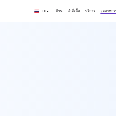
บ้าน
คำสั่งซื้อ
บริการ
อุตสาหกร
TH
EN
RU
DE
IT
FR
ES
ZH
NO
SV
TH