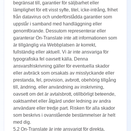
begränsat till, garantier för säljbarhet eller
lämplighet för ett visst syfte, titel, icke-intrång, frihet
från datavirus och underförstådda garantier som
uppstår i samband med handläggning eller
genomförande. Dessutom representerar eller
garanterar On-Translate inte att informationen som
är tillgänglig via Webbplatsen är korrekt,
fullständig eller aktuell. Vi är inte ansvariga för
typografiska fel oavsett källa. Denna
ansvarsfriskrivning gäller för eventuella skador
eller avbräck som orsakats av misslyckande eller
prestanda, fel, provision, avbrott, obehörig tillgång
till, ändring. eller användning av inskrivning,
oavsett om det är avtalsbrott, otillbörligt beteende,
oaktsamhet eller åtgärd under ledning av andra
användare eller tredje part. Risken för alla skador
som beskrivs i ovanstående bestämmelser är helt
med dig.
5.2 On-Translate är inte ansvarigt för direkta,