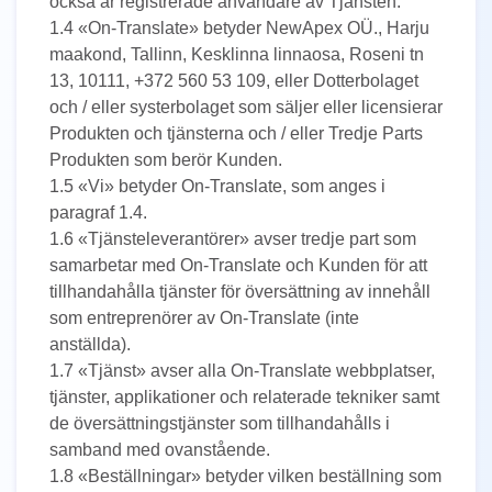
också är registrerade användare av Tjänsten.
UK
1.4 «On-Translate» betyder NewApex OÜ., Harju
PT
maakond, Tallinn, Kesklinna linnaosa, Roseni tn
13, 10111, +372 560 53 109, eller Dotterbolaget
NL
och / eller systerbolaget som säljer eller licensierar
JA
Produkten och tjänsterna och / eller Tredje Parts
Produkten som berör Kunden.
KO
1.5 «Vi» betyder On-Translate, som anges i
TL
paragraf 1.4.
1.6 «Tjänsteleverantörer» avser tredje part som
ID
samarbetar med On-Translate och Kunden för att
tillhandahålla tjänster för översättning av innehåll
DA
som entreprenörer av On-Translate (inte
FI
anställda).
1.7 «Tjänst» avser alla On-Translate webbplatser,
tjänster, applikationer och relaterade tekniker samt
de översättningstjänster som tillhandahålls i
samband med ovanstående.
1.8 «Beställningar» betyder vilken beställning som