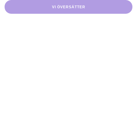
VI ÖVERSÄTTER
Certifierad
Exakta
översättningar