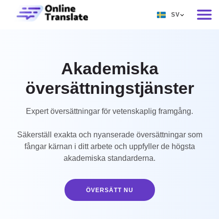
SV
EN
RU
Akademiska
DE
översättningstjänster
IT
FR
Expert översättningar för vetenskaplig framgång.
ES
Säkerställ exakta och nyanserade översättningar som
ZH
fångar kärnan i ditt arbete och uppfyller de högsta
akademiska standarderna.
NO
SV
ÖVERSÄTT NU
TH