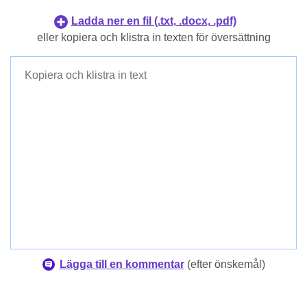
Indonesiska
Koreanska
Ladda ner en fil (.txt, .docx, .pdf)
Danska
Filippinsk
eller kopiera och klistra in texten för översättning
Finska
Indonesiska
Danska
Finska
Lägga till en kommentar
(
efter önskemål
)