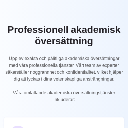
UK
PT
NL
Professionell akademisk
JA
översättning
KO
TL
Upplev exakta och pålitliga akademiska översättningar
med våra professionella tjänster. Vårt team av experter
ID
säkerställer noggrannhet och konfidentialitet, vilket hjälper
DA
dig att lyckas i dina vetenskapliga ansträngningar.
FI
Våra omfattande akademiska översättningstjänster
inkluderar: