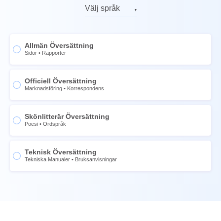
Ryska
Välj språk
Tyska
Engelska
Italienska
Ryska
Allmän Översättning
Franska
Tyska
Sidor
•
Rapporter
Spanska
Italienska
Kinesiska
Officiell Översättning
Franska
Marknadsföring
•
Korrespondens
Norska
Spanska
Svenska
Kinesiska
Skönlitterär Översättning
Poesi
•
Ordspråk
Thai
Norska
Ukrainska
Svenska
Teknisk Översättning
Portugisiska
Thai
Tekniska Manualer
•
Bruksanvisningar
Nederländska
Ukrainska
Japanska
Portugisiska
Koreanska
Nederländska
Filippinsk
Japanska