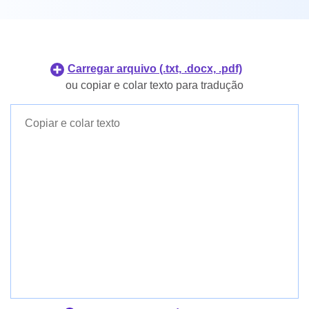
Coreano
Holandês
Filipino
Japonês
Indonésio
Coreano
Carregar arquivo (.txt, .docx, .pdf)
Dinamarquês
Filipino
ou copiar e colar texto para tradução
Finlandês
Indonésio
Dinamarquês
Finlandês