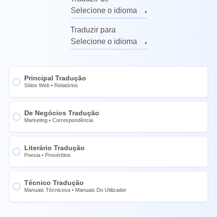
Selecione o idioma
Inglês
Traduzir para
Russo
Selecione o idioma
Alemão
Inglês
Italiano
Russo
Principal Tradução
Francês
Alemão
Sítios Web
•
Relatórios
Espanhol
Italiano
Chinês
De Negócios Tradução
Francês
Marketing
•
Correspondência
Norueguês
Espanhol
Sueco
Chinês
Literário Tradução
Poesia
•
Provérbios
Tailandês
Norueguês
Ucraniano
Sueco
Técnico Tradução
Português
Tailandês
Manuais Técnicosa
•
Manuais Do Utilizador
Holandês
Ucraniano
Japonês
Português