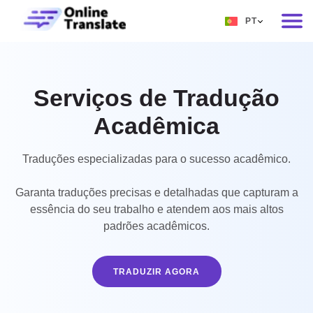
PT
EN
RU
Serviços de Tradução
DE
Acadêmica
IT
FR
Traduções especializadas para o sucesso acadêmico.
ES
Garanta traduções precisas e detalhadas que capturam a
ZH
essência do seu trabalho e atendem aos mais altos
padrões acadêmicos.
NO
SV
TRADUZIR AGORA
TH