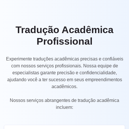
UK
PT
NL
Tradução Acadêmica
JA
Profissional
KO
TL
Experimente traduções acadêmicas precisas e confiáveis
com nossos serviços profissionais. Nossa equipe de
ID
especialistas garante precisão e confidencialidade,
DA
ajudando você a ter sucesso em seus empreendimentos
acadêmicos.
FI
Nossos serviços abrangentes de tradução acadêmica
incluem: