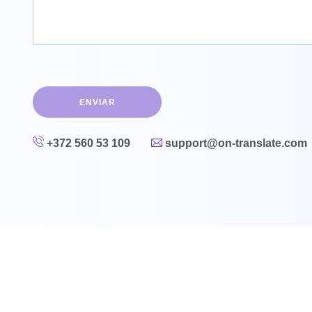
UK
PT
NL
JA
ENVIAR
KO
TL
+372 560 53 109
support@on-translate.com
ID
DA
FI