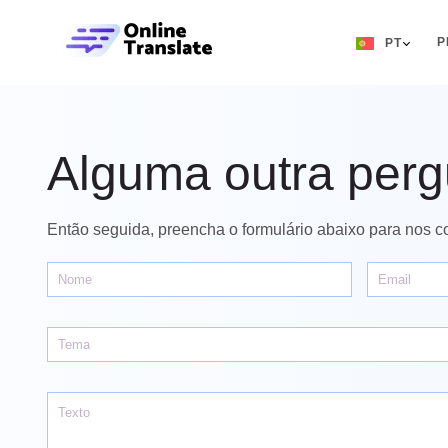
P
PT
EN
RU
Alguma outra perg
DE
IT
Então seguida, preencha o formulário abaixo para nos co
FR
ES
ZH
NO
SV
TH