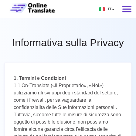
IT
EN
RU
Informativa sulla Privacy
DE
IT
FR
1. Termini e Condizioni
ES
1.1 On-Translate («Il Proprietario», «Noi»)
ZH
utilizziamo gli sviluppi degli standard del settore,
come i firewall, per salvaguardare la
NO
confidenzialita delle Sue informazioni personali.
SV
Tuttavia, siccome tutte le misure di sicurezza sono
oggetto di possibile elusione, non possiamo
TH
fornire alcuna garanzia circa l'efficacia delle