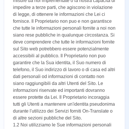
misure da noi implementate o la nostra capacita di
UK
impedire a terze parti, che agiscono in violazione
PT
di legge, di ottenere le informazioni che Lei ci
fornisce. Il Proprietario non puo e non garantisce
NL
che tutte le informazioni personali fornite a noi non
JA
siano rese pubbliche in qualunque circostanza. Si
deve comprendere che tutte le informazioni fornite
KO
sul Sito web potrebbero essere potenzialmente
TL
accessibili al pubblico. Il Proprietario non puo
garantire che la Sua identita, il Suo numero di
ID
telefono, il Suo indirizzo di lavoro o di casa ed altri
dati personali od informazioni di contatto non
DA
siano raggiungibili da altri Utenti del Sito. Le
FI
informazioni riservate ed importanti dovranno
essere protette da Lei. Il Proprietario incoraggia
tutti gli Utenti a mantenere un'identita pseudonima
durante l'utilizzo dei Servizi forniti On-Translate o
di altre sezioni pubbliche del Sito.
1.2 Noi utilizziamo le Sue informazioni personali