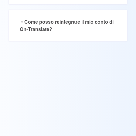
UK
PT
Come posso reintegrare il mio conto di
NL
On-Translate?
JA
KO
TL
ID
DA
FI