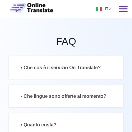
IT
EN
RU
FAQ
DE
IT
FR
Che cos’è il servizio On-Translate?
ES
ZH
Che lingue sono offerte al momento?
NO
SV
TH
Quanto costa?