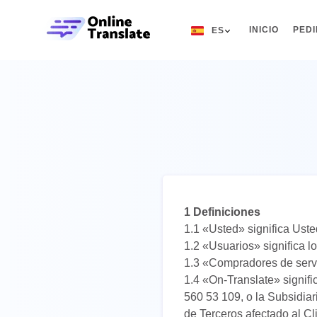
INICIO
PED
ES
EN
RU
DE
IT
FR
ES
1 Definiciones
ZH
1.1 «Usted» significa Uste
1.2 «Usuarios» significa lo
NO
1.3 «Compradores de servic
SV
1.4 «On-Translate» signif
560 53 109, o la Subsidiar
TH
de Terceros afectado al Cl