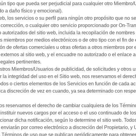
ún tipo que pueda ser perjudicial para cualquier otro Miembro/U
do a daño físico y emocional).
web, los servicios o su perfil para ningún otro propósito que no s
 corrección, o cualquier otro servicio proporcionado por On-Tran
o autorizados del sitio web, incluida la recopilación de nombres
os miembros por medios electrónicos o de otro tipo con el fin de 
ión de ofertas comerciales u otras ofertas a otros miembros por e
externos al sitio web, y el encuadre no autorizado o el enlace a
egales pertinentes.
stros Miembros/Usuarios de publicidad, de solicitudes y otros 
 la integridad del uso en el Sitio web, nos reservamos el derech
dos o ciertos elementos de los Servicios en función de cada ac
ica discreción de vez en cuando, ya sea determinado con respe
os reservamos el derecho de cambiar cualquiera de los Términ
 instituir nuevos cargos por el acceso o el uso continuado de lo
ionar dicha notificación, según lo determine el sitio web. Todo
e enviarán por correo electrónico a discreción del Propietario, 
os Términos de uso que se publican periódicamente para obtener