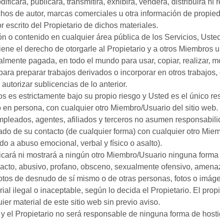
ificará, publicará, transmitirá, exhibirá, venderá, distribuirá ni
os de autor, marcas comerciales u otra información de propied
 escrito del Propietario de dichos materiales.
ión o contenido en cualquier área pública de los Servicios, Ust
iene el derecho de otorgarle al Propietario y a otros Miembros u
almente pagada, en todo el mundo para usar, copiar, realizar, mos
para preparar trabajos derivados o incorporar en otros trabajos,
 autorizar sublicencias de lo anterior.
ios es estrictamente bajo su propio riesgo y Usted es el único r
o en persona, con cualquier otro Miembro/Usuario del sitio web. 
empleados, agentes, afiliados y terceros no asumen responsabil
do de su contacto (de cualquier forma) con cualquier otro Miem
do a abuso emocional, verbal y físico o asalto).
cará ni mostrará a ningún otro Miembro/Usuario ninguna forma 
xacto, abusivo, profano, obsceno, sexualmente ofensivo, amenaz
fotos de desnudo de sí mismo o de otras personas, fotos o imág
rial ilegal o inaceptable, según lo decida el Propietario. El propi
er material de este sitio web sin previo aviso.
, y el Propietario no será responsable de ninguna forma de hos