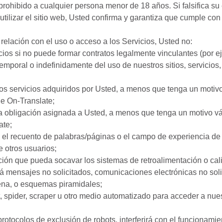
 prohibido a cualquier persona menor de 18 años. Si falsifica su
tilizar el sitio web, Usted confirma y garantiza que cumple con 
 relación con el uso o acceso a los Servicios, Usted no:
cios si no puede formar contratos legalmente vinculantes (por e
emporal o indefinidamente del uso de nuestros sitios, servicios,
los servicios adquiridos por Usted, a menos que tenga un motiv
de On-Translate;
na obligación asignada a Usted, a menos que tenga un motivo vá
ate;
o, el recuento de palabras/páginas o el campo de experiencia d
de otros usuarios;
ción que pueda socavar los sistemas de retroalimentación o cali
cará mensajes no solicitados, comunicaciones electrónicas no sol
ena, o esquemas piramidales;
ot, spider, scraper u otro medio automatizado para acceder a nue
protocolos de exclusión de robots, interferirá con el funcionami