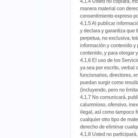
4.1.4 Usted no copiará, mod
manera material con derech
consentimiento expreso por
4.1.5 Al publicar informac
y declara y garantiza que t
perpetua, no exclusiva, tot
información y contenido y 
contenido, y para otorgar y
4.1.6 El uso de los Servic
ya sea por escrito, verbal 
funcionarios, directores, 
puedan surgir como resulta
(incluyendo, pero no limita
4.1.7 No comunicará, publi
calumnioso, ofensivo, ine
ilegal, así como tampoco 
cualquier otro tipo de mate
derecho de eliminar cualqui
4.1.8 Usted no participará