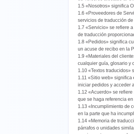
UK
1.5 «Nosotros» significa O
1.6 «Proveedores de Servic
PT
servicios de traducción d
NL
1.7 «Servicio» se refiere a
de traducción proporcionad
JA
1.8 «Pedidos» significa cu
un acuse de recibo en la P
KO
1.9 «Materiales del cliente
TL
cualquier guía, glosario y 
1.10 «Textos traducidos» si
ID
1.11 «Sitio web» significa
DA
iniciar pedidos y acceder a
1.12 «Acuerdo» se refiere 
FI
que se haga referencia en
1.13 «Incumplimiento de co
en la parte que ha incumpl
1.14 «Memoria de traducc
párrafos o unidades simila