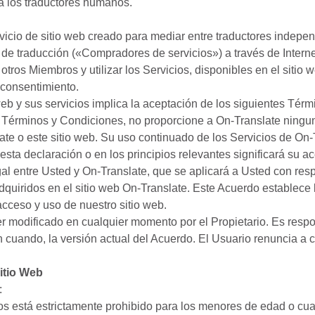
a los traductores humanos.
vicio de sitio web creado para mediar entre traductores indep
de traducción («Compradores de servicios») a través de Internet
otros Miembros y utilizar los Servicios, disponibles en el sitio w
 consentimiento.
 web y sus servicios implica la aceptación de los siguientes Tér
 Términos y Condiciones, no proporcione a On-Translate ninguna
ate o este sitio web. Su uso continuado de los Servicios de On-T
 esta declaración o en los principios relevantes significará su a
al entre Usted y On-Translate, que se aplicará a Usted con resp
adquiridos en el sitio web On-Translate. Este Acuerdo establece
cceso y uso de nuestro sitio web.
r modificado en cualquier momento por el Propietario. Es respo
en cuando, la versión actual del Acuerdo. El Usuario renuncia a 
Sitio Web
:
ios está estrictamente prohibido para los menores de edad o cu