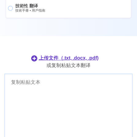
技術性 翻译
葡萄牙語
泰国
技術手冊
•
用戶指南
荷兰语
烏克蘭
日语
葡萄牙語
韩语
荷兰语
菲律賓人
日语
印尼語
韩语
上传文件（.txt, .docx, .pdf)
丹麦语
菲律賓人
或复制粘贴文本翻译
芬兰语
印尼語
丹麦语
芬兰语