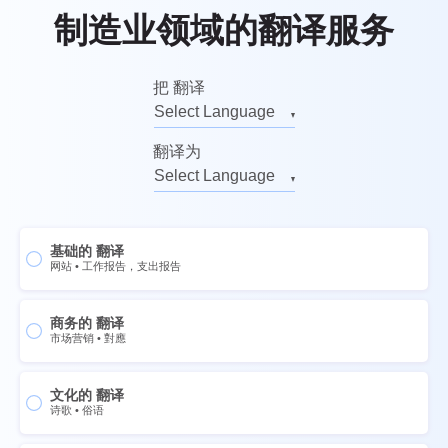
制造业领域的翻译服务
把 翻译
Select Language
英语的
翻译为
俄语的
Select Language
德语的
英语的
意大利语的
俄语的
基础的 翻译
法语的
德语的
网站
•
工作报告，支出报告
西班牙语的
意大利语的
中文
商务的 翻译
法语的
市场营销
•
對應
挪威语的
西班牙语的
瑞典语的
中文
文化的 翻译
诗歌
•
俗语
泰国
挪威语的
烏克蘭
瑞典语的