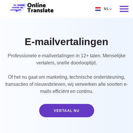
NL
EN
RU
E-mailvertalingen
DE
IT
Professionele e-mailvertalingen in 12+ talen. Menselijke
vertalers, snelle doorlooptijd.
FR
Of het nu gaat om marketing, technische ondersteuning,
ES
transacties of nieuwsbrieven, wij verwerken alle soorten e-
ZH
mails efficiënt en continu.
NO
SV
VERTAAL NU
TH