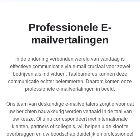
UK
PT
Professionele E-
NL
JA
mailvertalingen
KO
In de onderling verbonden wereld van vandaag is
TL
effectieve communicatie via e-mail cruciaal voor zowel
ID
bedrijven als individuen. Taalbarrières kunnen deze
communicatie echter belemmeren. Daarom komen onze
DA
professionele e-mailvertalingen in beeld.
FI
Ons team van deskundige e-mailvertalers zorgt ervoor dat
uw berichten nauwkeurig worden vertaald in de taal van
uw keuze. Of u nu correspondeert met internationale
klanten, partners of collega's, wij helpen u de kloof te
overbruggen en uw boodschap duidelijk en professioneel