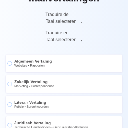
Traduire de
Taal selecteren
Engels
Traduire en
Russe
Taal selecteren
Allemand
Engels
Italien
Russe
Algemeen Vertaling
Français
Allemand
Websites
•
Rapporten
Espagnol
Italien
Chinois
Zakelijk Vertaling
Français
Marketing
•
Correspondentie
Norvégien
Espagnol
Suédois
Chinois
Literair Vertaling
Poëzie
•
Spreekwoorden
Thaïlandais
Norvégien
Ukrainien
Suédois
Juridisch Vertaling
Portugais
Thaïlandais
Technische Handleidingen
•
Gebruikershandleidingen