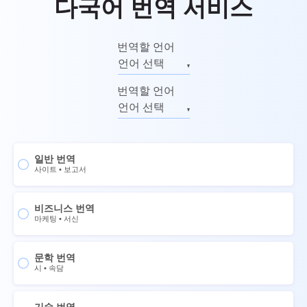
다국어 번역 서비스
번역할 언어
언어 선택
영어
번역할 언어
러시아어
언어 선택
독일어
영어
이탈리아어
러시아어
일반 번역
프랑스어
독일어
사이트
•
보고서
스페인어
이탈리아어
중국어
비즈니스 번역
프랑스어
마케팅
•
서신
노르웨이어
스페인어
스웨덴어
중국어
문학 번역
시
•
속담
태국어
노르웨이어
우크라이나어
스웨덴어