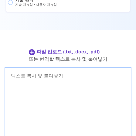
기술 번역
포르투갈어
태국어
기술 매뉴얼
•
사용자 매뉴얼
네덜란드어
우크라이나어
일본어
포르투갈어
한국어
네덜란드어
필리핀어
일본어
인도네시아인
한국어
파일 업로드 (.txt, .docx, .pdf)
덴마크어
필리핀어
또는 번역할 텍스트 복사 및 붙여넣기
핀란드어
인도네시아인
덴마크어
핀란드어