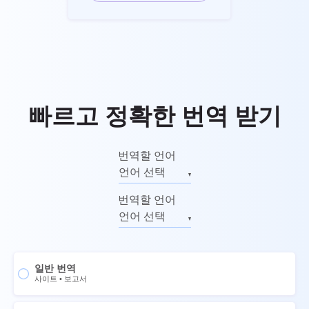
빠르고 정확한 번역 받기
번역할 언어
언어 선택
영어
번역할 언어
러시아어
언어 선택
독일어
영어
이탈리아어
러시아어
일반 번역
프랑스어
독일어
사이트
•
보고서
스페인어
이탈리아어