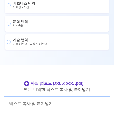
중국어
비즈니스 번역
프랑스어
마케팅
•
서신
노르웨이어
스페인어
스웨덴어
중국어
문학 번역
시
•
속담
태국어
노르웨이어
우크라이나어
스웨덴어
기술 번역
포르투갈어
태국어
기술 매뉴얼
•
사용자 매뉴얼
네덜란드어
우크라이나어
일본어
포르투갈어
한국어
네덜란드어
필리핀어
일본어
인도네시아인
한국어
파일 업로드 (.txt, .docx, .pdf)
덴마크어
필리핀어
또는 번역할 텍스트 복사 및 붙여넣기
핀란드어
인도네시아인
덴마크어
핀란드어