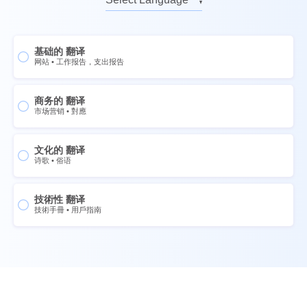
德语的
英语的
意大利语的
俄语的
基础的 翻译
法语的
德语的
网站
•
工作报告，支出报告
西班牙语的
意大利语的
中文
商务的 翻译
法语的
市场营销
•
對應
挪威语的
西班牙语的
瑞典语的
中文
文化的 翻译
诗歌
•
俗语
泰国
挪威语的
烏克蘭
瑞典语的
技術性 翻译
葡萄牙語
泰国
技術手冊
•
用戶指南
荷兰语
烏克蘭
日语
葡萄牙語
韩语
荷兰语
菲律賓人
日语
印尼語