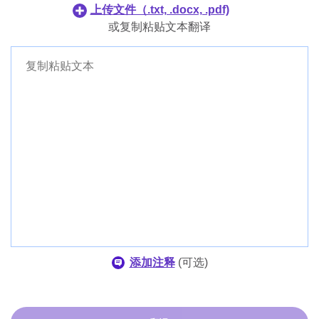
韩语
上传文件（.txt, .docx, .pdf)
丹麦语
菲律賓人
或复制粘贴文本翻译
芬兰语
印尼語
丹麦语
芬兰语
添加注释
(
可选
)