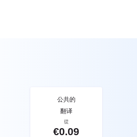
公共的
翻译
從
€
0.09