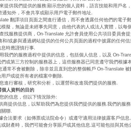
UK
信息來提供我們提供的服務:顯示您的個人資料，語言技能和用戶名
些通知外，不會共享或顯示用戶電子郵件地址.
PT
Translate 翻譯項目頁面之間進行通信，而不會透露任何他們的電子
NL
擬，無論是未經事先同意，由他代表的人或法人實體，以每個案例為基礎
查找服務提供商，On-Translate 允許會員使用公共項目委員
JA
e 提供的服務和/或參與通過網站提供的任何公共頁面的過程中披露的任何
息時應謹慎行事.
KO
用我們的服務過程中提供的信息，包括個人信息，以及 On-Transl
TL
我們或第三方控制的服務器上，這些服務器已同意遵守我們根據
通常不會被刪除，除非並且直到您的整個帳戶 On-Translate 
ID
用戶或從所有者的檔案中刪除.
DA
人信息進行審核，研究和分析，以運營和改進我們提供的服務.
披露個人資料的目的
FI
享您的信息，但以下情況除外:
服務提供商提供信息，以幫助我們為您提供我們提供的服務.我們的服
關聯.
要求根據合法要求（如傳票或法院命令）或遵守適用法律披露客戶信息
益或財產時，我們可能會分享賬戶或其他信息.這可能包括與其他