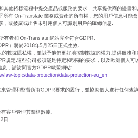
RFP和其他招標流程中提交產品或服務的要求，共享提供商的證書和
幾乎所有 On-Translate 業務或資產的所有權，您的用戶信息可
方共享，或披露或出售未引用個人可識別用戶的匯總信息.
所有者和 On-Translate 網站完全符合GDPR.
DPR）將於2018年5月25日正式生效.
個人的數據隱私權，並賦予他們更好地控制數據的權力.提供服務
PR規定.這些公司必須滿足特定和明確的要求，以及歐洲個人可
信息，請訪問官方GDPR歐盟網站:
aw/law-topic/data-protection/data-protection-eu_en
管理和監督所有GDPR要求的履行，並協助個人進行任何查詢.可以通
:
於協助所有客戶管理其歸檔數據.
22日