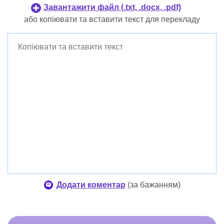
Корейська
Завантажити файл (.txt, .docx, .pdf)
Данська
Філіппінський
або копіювати та вставити текст для перекладу
Фінська
Індонезійський
Данська
Фінська
Додати коментар
(
за бажанням
)