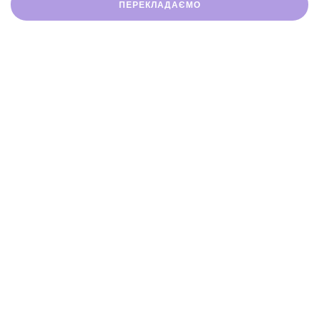
ПЕРЕКЛАДАЄМО
Сертифіковані
Точність
переклади
перекладів