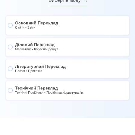
Виберіть мову
Німецька
Англійська
Італійська
Російська
Основний Переклад
Французька
Німецька
Сайти
•
Звіти
Іспанська
Італійська
Китайська
Діловий Переклад
Французька
Маркетинг
•
Кореспонденція
Норвезька
Іспанська
Шведський
Китайська
Літературний Переклад
Поезія
•
Приказки
Тайська
Норвезька
Українська
Шведський
Технічний Переклад
Португальська
Тайська
Технічні Посібники
•
Посібники Користувачів
Нідерландська
Українська
Японська
Португальська
Корейська
Нідерландська
Філіппінський
Японська
Індонезійський