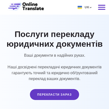
UK
EN
RU
Послуги перекладу
DE
юридичних документів
IT
FR
Ваші документи в надійних руках.
ES
Наші досвідчені перекладачі юридичних документів
ZH
гарантують точний та юридично обґрунтований
переклад ваших документів.
NO
SV
ПЕРЕКЛАСТИ ЗАРАЗ
TH