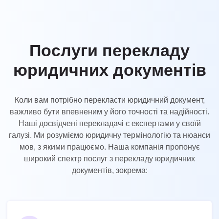
UK
PT
NL
Послуги перекладу
JA
юридичних документів
KO
TL
Коли вам потрібно перекласти юридичний документ,
важливо бути впевненим у його точності та надійності.
ID
Наші досвідчені перекладачі є експертами у своїй
DA
галузі. Ми розуміємо юридичну термінологію та нюанси
мов, з якими працюємо. Наша компанія пропонує
FI
широкий спектр послуг з перекладу юридичних
документів, зокрема: