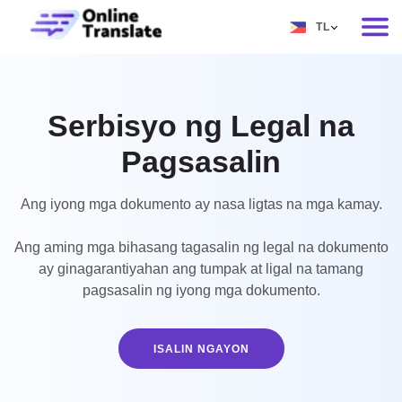
TL
EN
RU
Serbisyo ng Legal na
DE
Pagsasalin
IT
FR
Ang iyong mga dokumento ay nasa ligtas na mga kamay.
ES
Ang aming mga bihasang tagasalin ng legal na dokumento
ZH
ay ginagarantiyahan ang tumpak at ligal na tamang
pagsasalin ng iyong mga dokumento.
NO
SV
ISALIN NGAYON
TH