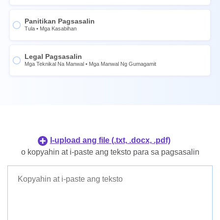
Norwegian
Espanyol
Swedish
Intsik
Panitikan Pagsasalin
Tula
•
Mga Kasabihan
Thai
Norwegian
Ukrainian
Swedish
Legal Pagsasalin
Portuges
Thai
Mga Teknikal Na Manwal
•
Mga Manwal Ng Gumagamit
Olandes
Ukrainian
Japanese
Portuges
Korean
Olandes
Filipino
Japanese
Indonesian
Korean
I-upload ang file (.txt, .docx, .pdf)
Danish
Filipino
o kopyahin at i-paste ang teksto para sa pagsasalin
Finnish
Indonesian
Danish
Finnish