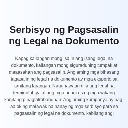
UK
PT
NL
Serbisyo ng Pagsasalin
JA
ng Legal na Dokumento
KO
TL
Kapag kailangan mong isalin ang isang legal na
dokumento, kailangan mong siguraduhing tumpak at
ID
maaasahan ang pagsasalin. Ang aming mga bihasang
DA
tagasalin ng legal na dokumento ay mga eksperto sa
kanilang larangan. Nauunawaan nila ang legal na
FI
terminolohiya at ang mga nuances ng mga wikang
kanilang pinagtatrabahuhan. Ang aming kumpanya ay nag-
aalok ng malawak na hanay ng mga serbisyo para sa
pagsasalin ng legal na dokumento, kabilang ang: