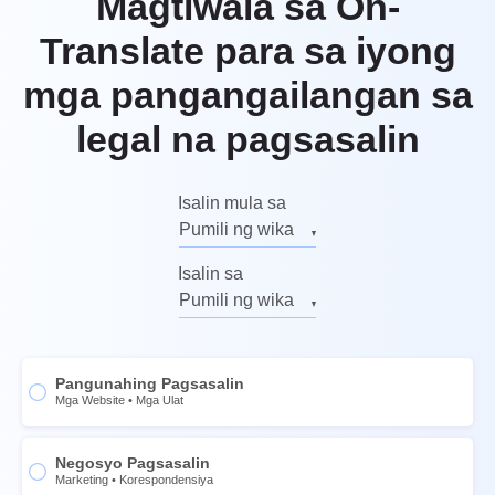
Magtiwala sa On-
Translate para sa iyong
mga pangangailangan sa
legal na pagsasalin
Isalin mula sa
Pumili ng wika
Ingles
Isalin sa
Ruso
Pumili ng wika
Aleman
Ingles
Italyano
Ruso
Pangunahing Pagsasalin
Pranses
Aleman
Mga Website
•
Mga Ulat
Espanyol
Italyano
Intsik
Negosyo Pagsasalin
Pranses
Marketing
•
Korespondensiya