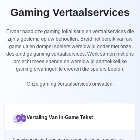
UK
Gaming Vertaalservices
PT
NL
Ervaar naadloze gaming lokalisatie en vertaalservices die
JA
zijn afgestemd op uw behoeften. Breid het bereik van uw
game uit en dompel spelers wereldwijd onder met onze
KO
deskundige gaming vertaalservices. Werk samen met ons
TL
om echt meeslepende en wereldwijd aantrekkelijke
gaming ervaringen te creëren die spelers boeien.
ID
DA
Onze gaming vertaalservices omvatten:
FI
Vertaling Van In-Game Tekst
Nauwkeurige vertaling van in-game dialogen, menu's en