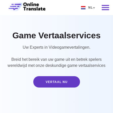
NL
EN
RU
Game Vertaalservices
DE
IT
Uw Experts in Videogamevertalingen.
FR
Breid het bereik van uw game uit en betrek spelers
wereldwijd met onze deskundige game vertaalservices
ES
ZH
VERTAAL NU
NO
SV
TH