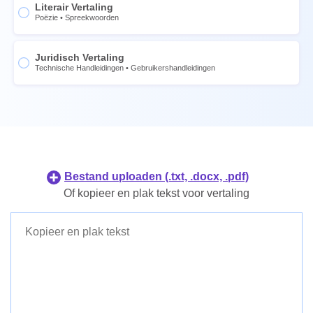
Chinois
Literair Vertaling
Poëzie
•
Spreekwoorden
Thaïlandais
Norvégien
Ukrainien
Suédois
Juridisch Vertaling
Portugais
Thaïlandais
Technische Handleidingen
•
Gebruikershandleidingen
Néerlandais
Ukrainien
Japans
Portugais
Koreaans
Néerlandais
Filipijns
Japans
Indonesisch
Koreaans
Bestand uploaden (.txt, .docx, .pdf)
Deens
Filipijns
Of kopieer en plak tekst voor vertaling
Fins
Indonesisch
Deens
Fins