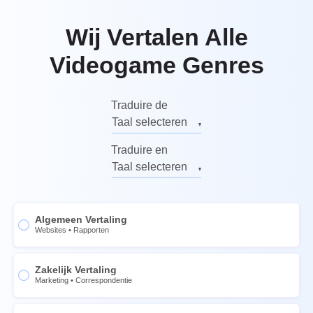
Wij Vertalen Alle
Videogame Genres
Traduire de
Taal selecteren
Engels
Traduire en
Russe
Taal selecteren
Allemand
Engels
Italien
Russe
Algemeen Vertaling
Français
Allemand
Websites
•
Rapporten
Espagnol
Italien
Chinois
Zakelijk Vertaling
Français
Marketing
•
Correspondentie
Norvégien
Espagnol
Suédois